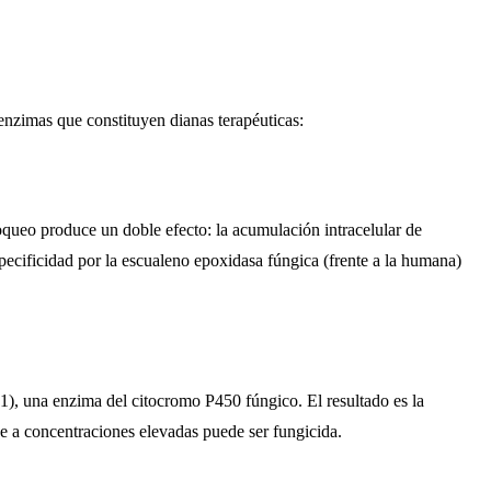
enzimas que constituyen dianas terapéuticas:
oqueo produce un doble efecto: la acumulación intracelular de
pecificidad por la escualeno epoxidasa fúngica (frente a la humana)
51), una enzima del citocromo P450 fúngico. El resultado es la
ue a concentraciones elevadas puede ser fungicida.