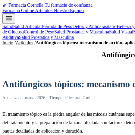
🌿
Farmacia Cornella
Tu farmacia de confianza
Farmacia Online
Articulos
Nuestro Equipo
Salud
Salud Articular
Pérdida de Peso
Detox y Antiparasitario
Belleza y
de Glucosa
Control de Peso
Salud Prostatica y Masculina
Salud Visual
Auditiva
Salud Prostatica y Masculina
Inicio
/
Articulos
/
Antifúngicos tópicos: mecanismo de acción, apli
Antifúngic
Antifúngicos tópicos: mecanismo d
Actualizado: marzo 2026 · Tiempo de lectura: 7 min
El tratamiento tópico es la piedra angular de las micosis cutáneas sup
del tratamiento y la preparación de la zona afectada son factores de
pautas detalladas de aplicación y duración.