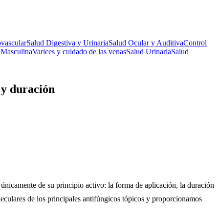
vascular
Salud Digestiva y Urinaria
Salud Ocular y Auditiva
Control
 Masculina
Varices y cuidado de las venas
Salud Urinaria
Salud
 y duración
 únicamente de su principio activo: la forma de aplicación, la duración
eculares de los principales antifúngicos tópicos y proporcionamos