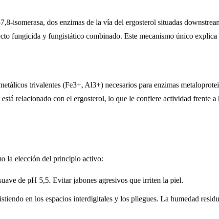
-7,8-isomerasa, dos enzimas de la vía del ergosterol situadas downstre
fecto fungicida y fungistático combinado. Este mecanismo único explica la
etálicos trivalentes (Fe3+, Al3+) necesarios para enzimas metaloprotei
á relacionado con el ergosterol, lo que le confiere actividad frente a 
 la elección del principio activo:
uave de pH 5,5. Evitar jabones agresivos que irriten la piel.
stiendo en los espacios interdigitales y los pliegues. La humedad residua