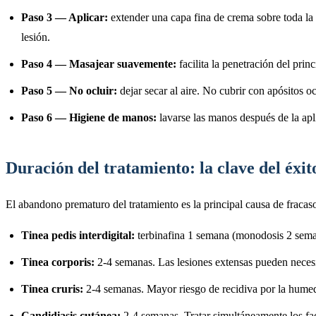
Paso 3 — Aplicar:
extender una capa fina de crema sobre toda la 
lesión.
Paso 4 — Masajear suavemente:
facilita la penetración del prin
Paso 5 — No ocluir:
dejar secar al aire. No cubrir con apósitos o
Paso 6 — Higiene de manos:
lavarse las manos después de la apl
Duración del tratamiento: la clave del éxit
El abandono prematuro del tratamiento es la principal causa de fracas
Tinea pedis interdigital:
terbinafina 1 semana (monodosis 2 semana
Tinea corporis:
2-4 semanas. Las lesiones extensas pueden neces
Tinea cruris:
2-4 semanas. Mayor riesgo de recidiva por la humeda
Candidiasis cutánea:
2-4 semanas. Tratar simultáneamente los fac