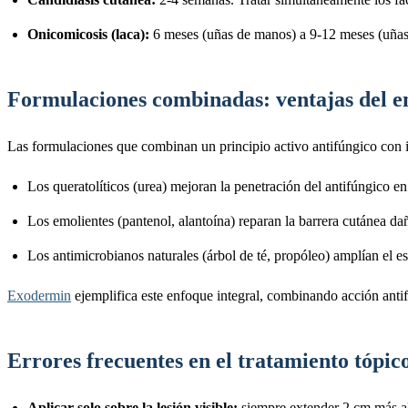
Onicomicosis (laca):
6 meses (uñas de manos) a 9-12 meses (uñas d
Formulaciones combinadas: ventajas del e
Las formulaciones que combinan un principio activo antifúngico con i
Los queratolíticos (urea) mejoran la penetración del antifúngico e
Los emolientes (pantenol, alantoína) reparan la barrera cutánea d
Los antimicrobianos naturales (árbol de té, propóleo) amplían el e
Exodermin
ejemplifica este enfoque integral, combinando acción antif
Errores frecuentes en el tratamiento tópic
Aplicar solo sobre la lesión visible:
siempre extender 2 cm más al