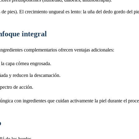
e pies). El crecimiento ungueal es lento: la uña del dedo gordo del p
nfoque integral
ngredientes complementarios ofrecen ventajas adicionales:
n la capa córnea engrosada.
añada y reducen la descamación.
spectro de acción.
úngica con ingredientes que cuidan activamente la piel durante el proce
o
lá de los bordes.