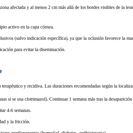
zona afectada y al menos 2 cm más allá de los bordes visibles de la les
cipio activo en la capa córnea.
clusivos (salvo indicación específica), ya que la oclusión favorece la ma
icación para evitar la diseminación.
o
o terapéutico y recidiva. Las duraciones recomendadas según la localiza
s si se usa clotrimazol). Continuar 1 semana más tras la desaparición 
itar 4-6 semanas.
d y la fricción.
tores predisponentes (humedad, diabetes, antibioterapia).