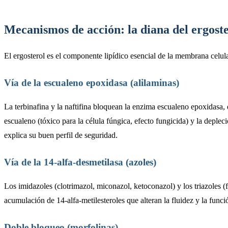
Mecanismos de acción: la diana del ergost
El ergosterol es el componente lipídico esencial de la membrana celul
Vía de la escualeno epoxidasa (alilaminas)
La terbinafina y la naftifina bloquean la enzima escualeno epoxidasa,
escualeno (tóxico para la célula fúngica, efecto fungicida) y la depl
explica su buen perfil de seguridad.
Vía de la 14-alfa-desmetilasa (azoles)
Los imidazoles (clotrimazol, miconazol, ketoconazol) y los triazoles (
acumulación de 14-alfa-metilesteroles que alteran la fluidez y la fun
Doble bloqueo (morfolinas)