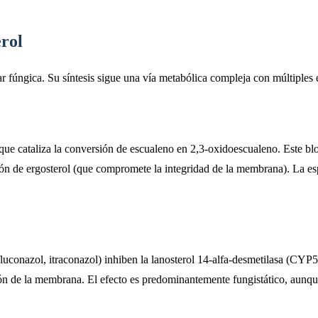
erol
ar fúngica. Su síntesis sigue una vía metabólica compleja con múltiples 
 que cataliza la conversión de escualeno en 2,3-oxidoescualeno. Este bl
eción de ergosterol (que compromete la integridad de la membrana). La es
fluconazol, itraconazol) inhiben la lanosterol 14-alfa-desmetilasa (CYP
ción de la membrana. El efecto es predominantemente fungistático, aunq