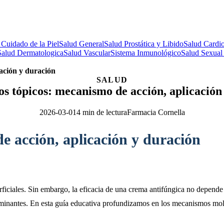
 Cuidado de la Piel
Salud General
Salud Prostática y Libido
Salud Cardio
Salud Dermatologica
Salud Vascular
Sistema Inmunológico
Salud Sexual
cación y duración
SALUD
os tópicos: mecanismo de acción, aplicación
2026-03-01
4 min de lectura
Farmacia Cornella
e acción, aplicación y duración
erficiales. Sin embargo, la eficacia de una crema antifúngica no depende
terminantes. En esta guía educativa profundizamos en los mecanismos mol