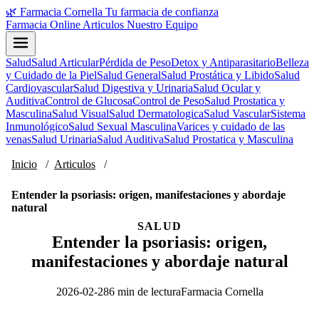
🌿
Farmacia Cornella
Tu farmacia de confianza
Farmacia Online
Articulos
Nuestro Equipo
Salud
Salud Articular
Pérdida de Peso
Detox y Antiparasitario
Belleza
y Cuidado de la Piel
Salud General
Salud Prostática y Libido
Salud
Cardiovascular
Salud Digestiva y Urinaria
Salud Ocular y
Auditiva
Control de Glucosa
Control de Peso
Salud Prostatica y
Masculina
Salud Visual
Salud Dermatologica
Salud Vascular
Sistema
Inmunológico
Salud Sexual Masculina
Varices y cuidado de las
venas
Salud Urinaria
Salud Auditiva
Salud Prostatica y Masculina
Inicio
/
Articulos
/
Entender la psoriasis: origen, manifestaciones y abordaje
natural
SALUD
Entender la psoriasis: origen,
manifestaciones y abordaje natural
2026-02-28
6 min de lectura
Farmacia Cornella