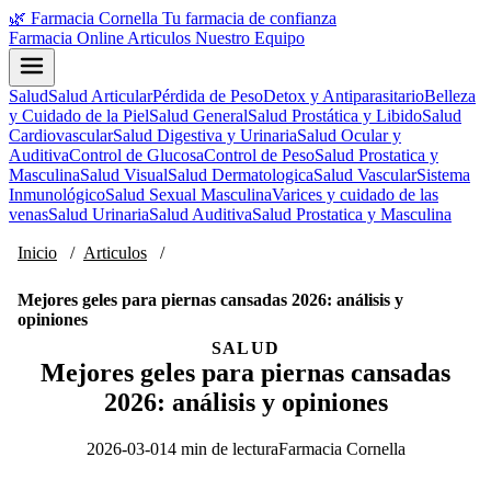
🌿
Farmacia Cornella
Tu farmacia de confianza
Farmacia Online
Articulos
Nuestro Equipo
Salud
Salud Articular
Pérdida de Peso
Detox y Antiparasitario
Belleza
y Cuidado de la Piel
Salud General
Salud Prostática y Libido
Salud
Cardiovascular
Salud Digestiva y Urinaria
Salud Ocular y
Auditiva
Control de Glucosa
Control de Peso
Salud Prostatica y
Masculina
Salud Visual
Salud Dermatologica
Salud Vascular
Sistema
Inmunológico
Salud Sexual Masculina
Varices y cuidado de las
venas
Salud Urinaria
Salud Auditiva
Salud Prostatica y Masculina
Inicio
/
Articulos
/
Mejores geles para piernas cansadas 2026: análisis y
opiniones
SALUD
Mejores geles para piernas cansadas
2026: análisis y opiniones
2026-03-01
4 min de lectura
Farmacia Cornella