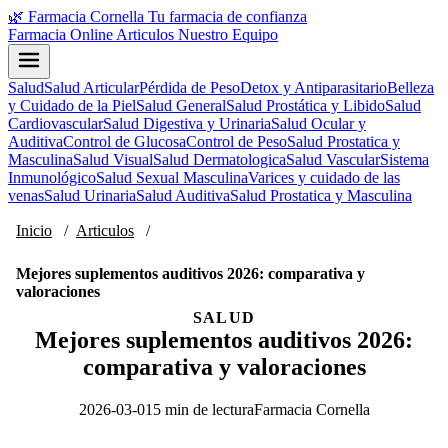
🌿
Farmacia Cornella
Tu farmacia de confianza
Farmacia Online
Articulos
Nuestro Equipo
Salud
Salud Articular
Pérdida de Peso
Detox y Antiparasitario
Belleza
y Cuidado de la Piel
Salud General
Salud Prostática y Libido
Salud
Cardiovascular
Salud Digestiva y Urinaria
Salud Ocular y
Auditiva
Control de Glucosa
Control de Peso
Salud Prostatica y
Masculina
Salud Visual
Salud Dermatologica
Salud Vascular
Sistema
Inmunológico
Salud Sexual Masculina
Varices y cuidado de las
venas
Salud Urinaria
Salud Auditiva
Salud Prostatica y Masculina
Inicio
/
Articulos
/
Mejores suplementos auditivos 2026: comparativa y
valoraciones
SALUD
Mejores suplementos auditivos 2026:
comparativa y valoraciones
2026-03-01
5 min de lectura
Farmacia Cornella