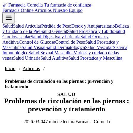
🌿
Farmacia Cornella
Tu farmacia de confianza
Farmacia Online
Articulos
Nuestro Equipo
Salud
Salud Articular
Pérdida de Peso
Detox y Antiparasitario
Belleza
y Cuidado de la Piel
Salud General
Salud Prostática y Libido
Salud
Cardiovascular
Salud Digestiva y Urinaria
Salud Ocular y
Auditiva
Control de Glucosa
Control de Peso
Salud Prostatica y
Masculina
Salud Visual
Salud Dermatologica
Salud Vascular
Sistema
Inmunológico
Salud Sexual Masculina
Varices y cuidado de las
venas
Salud Urinaria
Salud Auditiva
Salud Prostatica y Masculina
Inicio
/
Articulos
/
Problemas de circulación en las piernas : prevención y
tratamiento
SALUD
Problemas de circulación en las piernas :
prevención y tratamiento
2026-03-04
7 min de lectura
Farmacia Cornella