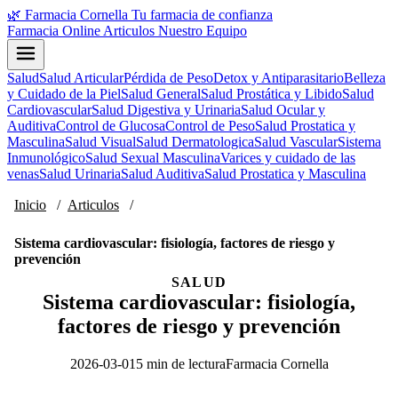
🌿
Farmacia Cornella
Tu farmacia de confianza
Farmacia Online
Articulos
Nuestro Equipo
Salud
Salud Articular
Pérdida de Peso
Detox y Antiparasitario
Belleza
y Cuidado de la Piel
Salud General
Salud Prostática y Libido
Salud
Cardiovascular
Salud Digestiva y Urinaria
Salud Ocular y
Auditiva
Control de Glucosa
Control de Peso
Salud Prostatica y
Masculina
Salud Visual
Salud Dermatologica
Salud Vascular
Sistema
Inmunológico
Salud Sexual Masculina
Varices y cuidado de las
venas
Salud Urinaria
Salud Auditiva
Salud Prostatica y Masculina
Inicio
/
Articulos
/
Sistema cardiovascular: fisiología, factores de riesgo y
prevención
SALUD
Sistema cardiovascular: fisiología,
factores de riesgo y prevención
2026-03-01
5 min de lectura
Farmacia Cornella