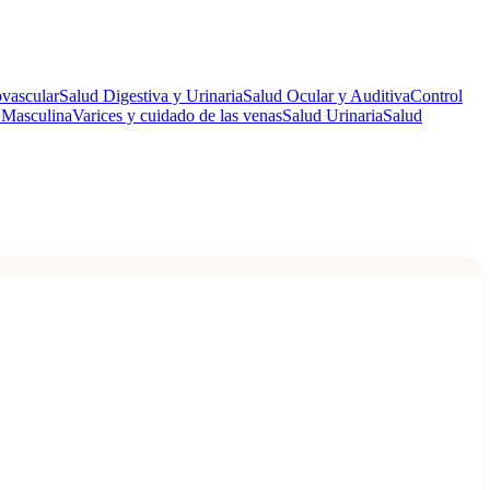
vascular
Salud Digestiva y Urinaria
Salud Ocular y Auditiva
Control
 Masculina
Varices y cuidado de las venas
Salud Urinaria
Salud