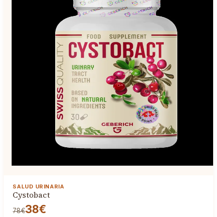
SALUD URINARIA
Cystobact
38€
78€