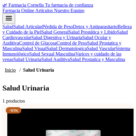
🌿
Farmacia Cornella
Tu farmacia de confianza
Farmacia Online
Articulos
Nuestro Equipo
Salud
Salud Articular
Pérdida de Peso
Detox y Antiparasitario
Belleza
y Cuidado de la Piel
Salud General
Salud Prostática y Libido
Salud
Cardiovascular
Salud Digestiva y Urinaria
Salud Ocular y
Auditiva
Control de Glucosa
Control de Peso
Salud Prostatica y
Masculina
Salud Visual
Salud Dermatologica
Salud Vascular
Sistema
Inmunológico
Salud Sexual Masculina
Varices y cuidado de las
venas
Salud Urinaria
Salud Auditiva
Salud Prostatica y Masculina
Inicio
/
Salud Urinaria
Salud Urinaria
1 productos
-51%