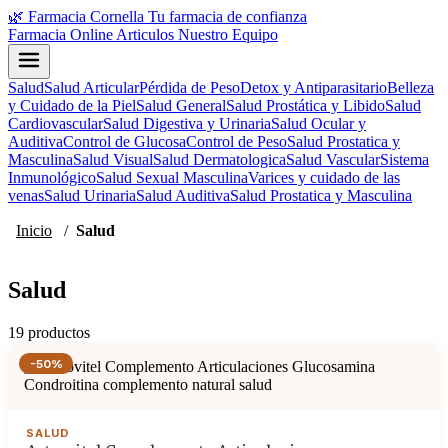
🌿
Farmacia Cornella
Tu farmacia de confianza
Farmacia Online
Articulos
Nuestro Equipo
Salud
Salud Articular
Pérdida de Peso
Detox y Antiparasitario
Belleza
y Cuidado de la Piel
Salud General
Salud Prostática y Libido
Salud
Cardiovascular
Salud Digestiva y Urinaria
Salud Ocular y
Auditiva
Control de Glucosa
Control de Peso
Salud Prostatica y
Masculina
Salud Visual
Salud Dermatologica
Salud Vascular
Sistema
Inmunológico
Salud Sexual Masculina
Varices y cuidado de las
venas
Salud Urinaria
Salud Auditiva
Salud Prostatica y Masculina
Inicio
/
Salud
Salud
19 productos
-50%
SALUD