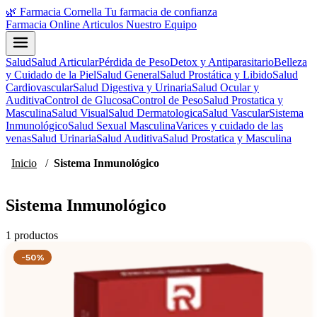
🌿
Farmacia Cornella
Tu farmacia de confianza
Farmacia Online
Articulos
Nuestro Equipo
Salud
Salud Articular
Pérdida de Peso
Detox y Antiparasitario
Belleza
y Cuidado de la Piel
Salud General
Salud Prostática y Libido
Salud
Cardiovascular
Salud Digestiva y Urinaria
Salud Ocular y
Auditiva
Control de Glucosa
Control de Peso
Salud Prostatica y
Masculina
Salud Visual
Salud Dermatologica
Salud Vascular
Sistema
Inmunológico
Salud Sexual Masculina
Varices y cuidado de las
venas
Salud Urinaria
Salud Auditiva
Salud Prostatica y Masculina
Inicio
/
Sistema Inmunológico
Sistema Inmunológico
1 productos
-50%