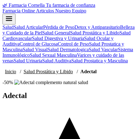
🌿
Farmacia Cornella
Tu farmacia de confianza
Farmacia Online
Articulos
Nuestro Equipo
Salud
Salud Articular
Pérdida de Peso
Detox y Antiparasitario
Belleza
y Cuidado de la Piel
Salud General
Salud Prostática y Libido
Salud
Cardiovascular
Salud Digestiva y Urinaria
Salud Ocular y
Auditiva
Control de Glucosa
Control de Peso
Salud Prostatica y
Masculina
Salud Visual
Salud Dermatologica
Salud Vascular
Sistema
Inmunológico
Salud Sexual Masculina
Varices y cuidado de las
venas
Salud Urinaria
Salud Auditiva
Salud Prostatica y Masculina
Inicio
/
Salud Prostática y Libido
/
Adectal
-50%
Adectal