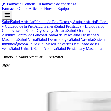
🌿
Farmacia Cornella
Tu farmacia de confianza
Farmacia Online
Articulos
Nuestro Equipo
Salud
Salud Articular
Pérdida de Peso
Detox y Antiparasitario
Belleza
y Cuidado de la Piel
Salud General
Salud Prostática y Libido
Salud
Cardiovascular
Salud Digestiva y Urinaria
Salud Ocular y
Auditiva
Control de Glucosa
Control de Peso
Salud Prostatica y
Masculina
Salud Visual
Salud Dermatologica
Salud Vascular
Sistema
Inmunológico
Salud Sexual Masculina
Varices y cuidado de las
venas
Salud Urinaria
Salud Auditiva
Salud Prostatica y Masculina
Inicio
/
Salud Articular
/
Artovitel
-50%