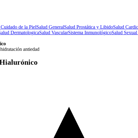
 Cuidado de la Piel
Salud General
Salud Prostática y Libido
Salud Cardio
Salud Dermatologica
Salud Vascular
Sistema Inmunológico
Salud Sexual
ico
Hialurónico