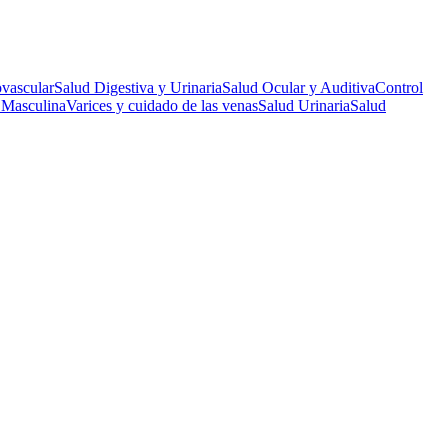
vascular
Salud Digestiva y Urinaria
Salud Ocular y Auditiva
Control
 Masculina
Varices y cuidado de las venas
Salud Urinaria
Salud