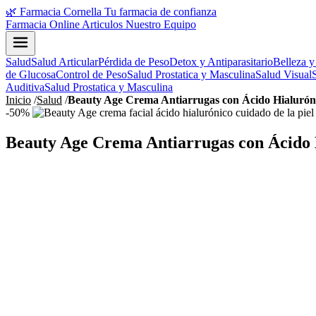
🌿
Farmacia Cornella
Tu farmacia de confianza
Farmacia Online
Articulos
Nuestro Equipo
Salud
Salud Articular
Pérdida de Peso
Detox y Antiparasitario
Belleza y
de Glucosa
Control de Peso
Salud Prostatica y Masculina
Salud Visual
Auditiva
Salud Prostatica y Masculina
Inicio
/
Salud
/
Beauty Age Crema Antiarrugas con Ácido Hialurón
-50%
Beauty Age Crema Antiarrugas con Ácido 