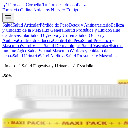
🌿
Farmacia Cornella
Tu farmacia de confianza
Farmacia Online
Articulos
Nuestro Equipo
Salud
Salud Articular
Pérdida de Peso
Detox y Antiparasitario
Belleza
y Cuidado de la Piel
Salud General
Salud Prostática y Libido
Salud
Cardiovascular
Salud Digestiva y Urinaria
Salud Ocular y
Auditiva
Control de Glucosa
Control de Peso
Salud Prostatica y
Masculina
Salud Visual
Salud Dermatologica
Salud Vascular
Sistema
Inmunológico
Salud Sexual Masculina
Varices y cuidado de las
venas
Salud Urinaria
Salud Auditiva
Salud Prostatica y Masculina
Inicio
/
Salud Digestiva y Urinaria
/
Cystiolla
-50%