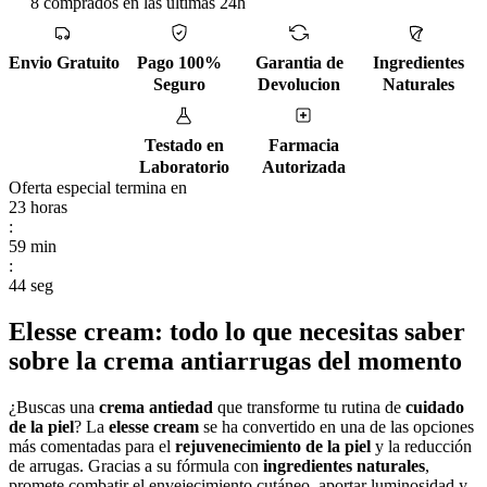
8 comprados en las ultimas 24h
Envio Gratuito
Pago 100%
Garantia de
Ingredientes
Seguro
Devolucion
Naturales
Testado en
Farmacia
Laboratorio
Autorizada
Oferta especial termina en
23
horas
:
59
min
:
43
seg
Elesse cream: todo lo que necesitas saber
sobre la crema antiarrugas del momento
¿Buscas una
crema antiedad
que transforme tu rutina de
cuidado
de la piel
? La
elesse cream
se ha convertido en una de las opciones
más comentadas para el
rejuvenecimiento de la piel
y la reducción
de arrugas. Gracias a su fórmula con
ingredientes naturales
,
promete combatir el envejecimiento cutáneo, aportar luminosidad y