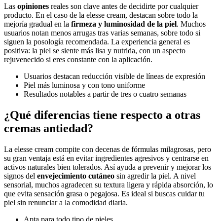
Las
opiniones
reales son clave antes de decidirte por cualquier
producto. En el caso de la elesse cream, destacan sobre todo la
mejoría gradual en la
firmeza y luminosidad de la piel
. Muchos
usuarios notan menos arrugas tras varias semanas, sobre todo si
siguen la posología recomendada. La experiencia general es
positiva: la piel se siente más lisa y nutrida, con un aspecto
rejuvenecido si eres constante con la aplicación.
Usuarios destacan reducción visible de líneas de expresión
Piel más luminosa y con tono uniforme
Resultados notables a partir de tres o cuatro semanas
¿Qué diferencias tiene respecto a otras
cremas antiedad?
La elesse cream compite con decenas de fórmulas milagrosas, pero
su gran ventaja está en evitar ingredientes agresivos y centrarse en
activos naturales bien tolerados. Así ayuda a prevenir y mejorar los
signos del
envejecimiento cutáneo
sin agredir la piel. A nivel
sensorial, muchos agradecen su textura ligera y rápida absorción, lo
que evita sensación grasa o pegajosa. Es ideal si buscas cuidar tu
piel sin renunciar a la comodidad diaria.
Apta para todo tipo de pieles