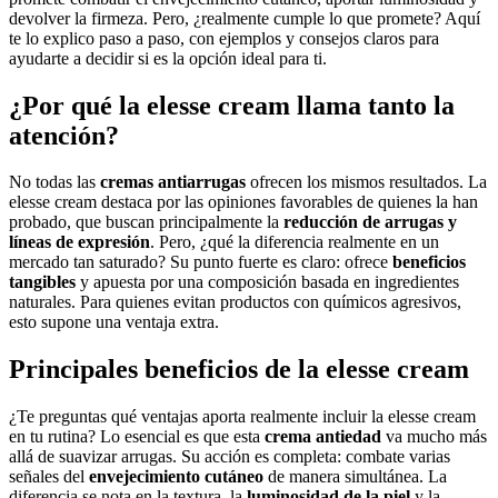
devolver la firmeza. Pero, ¿realmente cumple lo que promete? Aquí
te lo explico paso a paso, con ejemplos y consejos claros para
ayudarte a decidir si es la opción ideal para ti.
¿Por qué la elesse cream llama tanto la
atención?
No todas las
cremas antiarrugas
ofrecen los mismos resultados. La
elesse cream destaca por las opiniones favorables de quienes la han
probado, que buscan principalmente la
reducción de arrugas y
líneas de expresión
. Pero, ¿qué la diferencia realmente en un
mercado tan saturado? Su punto fuerte es claro: ofrece
beneficios
tangibles
y apuesta por una composición basada en ingredientes
naturales. Para quienes evitan productos con químicos agresivos,
esto supone una ventaja extra.
Principales beneficios de la elesse cream
¿Te preguntas qué ventajas aporta realmente incluir la elesse cream
en tu rutina? Lo esencial es que esta
crema antiedad
va mucho más
allá de suavizar arrugas. Su acción es completa: combate varias
señales del
envejecimiento cutáneo
de manera simultánea. La
diferencia se nota en la textura, la
luminosidad de la piel
y la