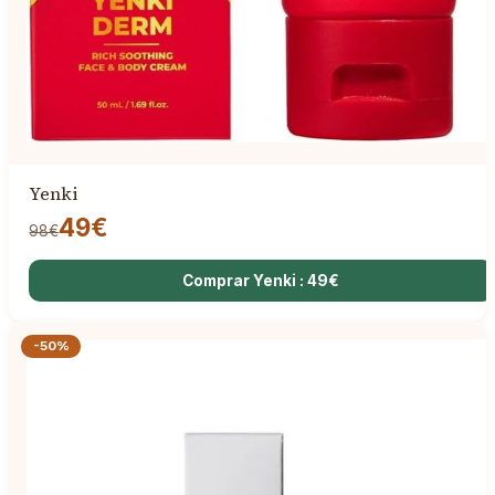
Yenki
49€
98€
Comprar Yenki : 49€
-50%