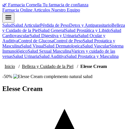
🌿
Farmacia Cornella
Tu farmacia de confianza
Farmacia Online
Articulos
Nuestro Equipo
Salud
Salud Articular
Pérdida de Peso
Detox y Antiparasitario
Belleza
y Cuidado de la Piel
Salud General
Salud Prostática y Libido
Salud
Cardiovascular
Salud Digestiva y Urinaria
Salud Ocular y
Auditiva
Control de Glucosa
Control de Peso
Salud Prostatica y
Masculina
Salud Visual
Salud Dermatologica
Salud Vascular
Sistema
Inmunológico
Salud Sexual Masculina
Varices y cuidado de las
venas
Salud Urinaria
Salud Auditiva
Salud Prostatica y Masculina
Inicio
/
Belleza y Cuidado de la Piel
/
Elesse Cream
-50%
Elesse Cream