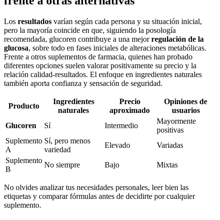
frente a otras alternativas
Los
resultados
varían según cada persona y su situación inicial,
pero la mayoría coincide en que, siguiendo la posología
recomendada, glucoren contribuye a una mejor
regulación de la
glucosa
, sobre todo en fases iniciales de alteraciones metabólicas.
Frente a otros suplementos de farmacia, quienes han probado
diferentes opciones suelen valorar positivamente su precio y la
relación calidad-resultados. El enfoque en ingredientes naturales
también aporta confianza y sensación de seguridad.
Ingredientes
Precio
Opiniones de
Producto
naturales
aproximado
usuarios
Mayormente
Glucoren
Sí
Intermedio
positivas
Suplemento
Sí, pero menos
Elevado
Variadas
A
variedad
Suplemento
No siempre
Bajo
Mixtas
B
No olvides analizar tus necesidades personales, leer bien las
etiquetas y comparar fórmulas antes de decidirte por cualquier
suplemento.