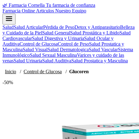
🌿
Farmacia Cornella
Tu farmacia de confianza
Farmacia Online
Articulos
Nuestro Equipo
Salud
Salud Articular
Pérdida de Peso
Detox y Antiparasitario
Belleza
y Cuidado de la Piel
Salud General
Salud Prostática y Libido
Salud
Cardiovascular
Salud Digestiva y Urinaria
Salud Ocular y
Auditiva
Control de Glucosa
Control de Peso
Salud Prostatica y
Masculina
Salud Visual
Salud Dermatologica
Salud Vascular
Sistema
Inmunológico
Salud Sexual Masculina
Varices y cuidado de las
venas
Salud Urinaria
Salud Auditiva
Salud Prostatica y Masculina
Inicio
/
Control de Glucosa
/
Glucoren
-50%