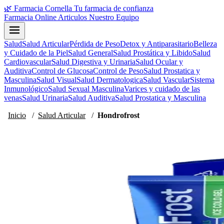
🌿
Farmacia Cornella
Tu farmacia de confianza
Farmacia Online
Articulos
Nuestro Equipo
Salud
Salud Articular
Pérdida de Peso
Detox y Antiparasitario
Belleza
y Cuidado de la Piel
Salud General
Salud Prostática y Libido
Salud
Cardiovascular
Salud Digestiva y Urinaria
Salud Ocular y
Auditiva
Control de Glucosa
Control de Peso
Salud Prostatica y
Masculina
Salud Visual
Salud Dermatologica
Salud Vascular
Sistema
Inmunológico
Salud Sexual Masculina
Varices y cuidado de las
venas
Salud Urinaria
Salud Auditiva
Salud Prostatica y Masculina
Inicio
/
Salud Articular
/
Hondrofrost