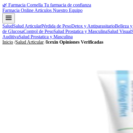
🌿
Farmacia Cornella
Tu farmacia de confianza
Farmacia Online
Articulos
Nuestro Equipo
Salud
Salud Articular
Pérdida de Peso
Detox y Antiparasitario
Belleza y
de Glucosa
Control de Peso
Salud Prostatica y Masculina
Salud Visual
Auditiva
Salud Prostatica y Masculina
Inicio
/
Salud Articular
/
Icexin Opiniones Verificadas