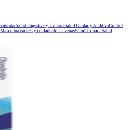
vascular
Salud Digestiva y Urinaria
Salud Ocular y Auditiva
Control
 Masculina
Varices y cuidado de las venas
Salud Urinaria
Salud