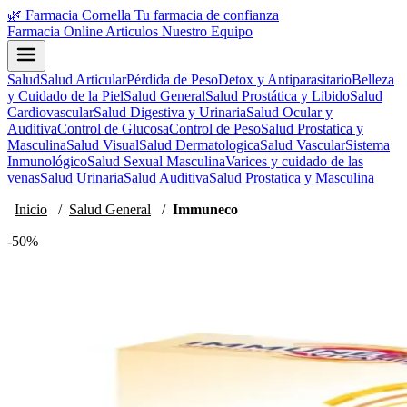
🌿
Farmacia Cornella
Tu farmacia de confianza
Farmacia Online
Articulos
Nuestro Equipo
Salud
Salud Articular
Pérdida de Peso
Detox y Antiparasitario
Belleza
y Cuidado de la Piel
Salud General
Salud Prostática y Libido
Salud
Cardiovascular
Salud Digestiva y Urinaria
Salud Ocular y
Auditiva
Control de Glucosa
Control de Peso
Salud Prostatica y
Masculina
Salud Visual
Salud Dermatologica
Salud Vascular
Sistema
Inmunológico
Salud Sexual Masculina
Varices y cuidado de las
venas
Salud Urinaria
Salud Auditiva
Salud Prostatica y Masculina
Inicio
/
Salud General
/
Immuneco
-50%