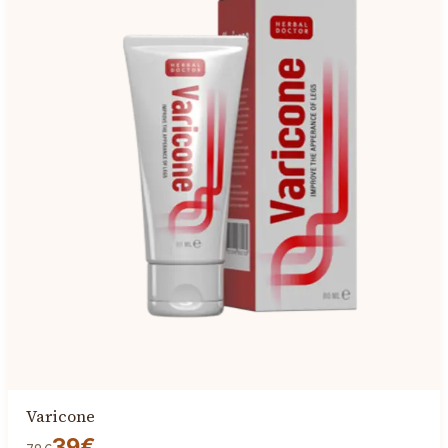
Varicone
39€