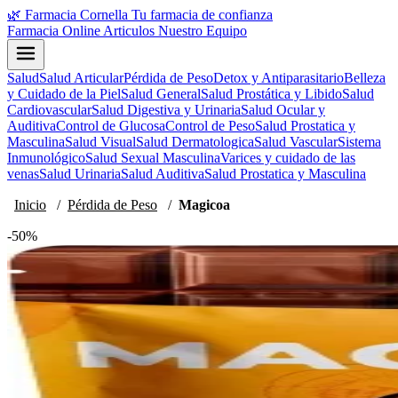
🌿
Farmacia Cornella
Tu farmacia de confianza
Farmacia Online
Articulos
Nuestro Equipo
Salud
Salud Articular
Pérdida de Peso
Detox y Antiparasitario
Belleza
y Cuidado de la Piel
Salud General
Salud Prostática y Libido
Salud
Cardiovascular
Salud Digestiva y Urinaria
Salud Ocular y
Auditiva
Control de Glucosa
Control de Peso
Salud Prostatica y
Masculina
Salud Visual
Salud Dermatologica
Salud Vascular
Sistema
Inmunológico
Salud Sexual Masculina
Varices y cuidado de las
venas
Salud Urinaria
Salud Auditiva
Salud Prostatica y Masculina
Inicio
/
Pérdida de Peso
/
Magicoa
-50%