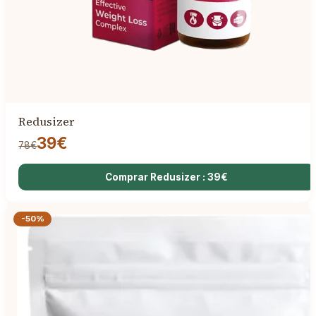
Redusizer
39€
78€
Comprar Redusizer : 39€
-50%