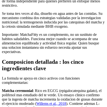
de forma independiente para quienes prefieren un enfoque menos
restrictivo.
Se toma tres veces al dia, disuelto en agua antes de las comidas. Su
mecanismo combina dos estrategias validadas por la investigacion
nutricional: la termogenesis inducida por las catequinas del matcha y
la cetosis simulada mediante BHB exogeno.
Importante: MatchaFitty es un complemento, no un sustituto de
habitos saludables. Funciona mejor cuando se acompana de una
alimentacion equilibrada y actividad fisica regular. Quien busque
una solucion instantanea sin esfuerzo necesita ajustar sus
expectativas.
Composicion detallada : los cinco
ingredientes clave
La formula se apoya en cinco activos con funciones
complementarias:
Matcha ceremonial
: Rico en EGCG (epigalocatequina galato), el
polifenol mas estudiado del te verde. Un ensayo clinico confirmo
que la ingesta de matcha incrementa la oxidacion de grasas durante
el ejercicio moderado (
Willems et al., 2018
). Contiene ademas L-