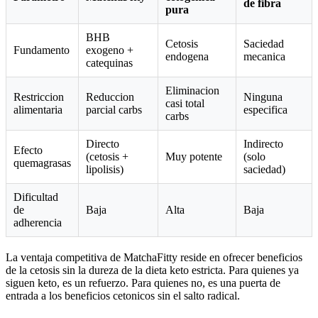
de fibra
pura
BHB
Cetosis
Saciedad
Fundamento
exogeno +
endogena
mecanica
catequinas
Eliminacion
Restriccion
Reduccion
Ninguna
casi total
alimentaria
parcial carbs
especifica
carbs
Directo
Indirecto
Efecto
(cetosis +
Muy potente
(solo
quemagrasas
lipolisis)
saciedad)
Dificultad
de
Baja
Alta
Baja
adherencia
La ventaja competitiva de MatchaFitty reside en ofrecer beneficios
de la cetosis sin la dureza de la dieta keto estricta. Para quienes ya
siguen keto, es un refuerzo. Para quienes no, es una puerta de
entrada a los beneficios cetonicos sin el salto radical.