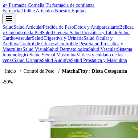
🌿
Farmacia Cornella
Tu farmacia de confianza
Farmacia Online
Articulos
Nuestro Equipo
Salud
Salud Articular
Pérdida de Peso
Detox y Antiparasitario
Belleza
y Cuidado de la Piel
Salud General
Salud Prostática y Libido
Salud
Cardiovascular
Salud Digestiva y Urinaria
Salud Ocular y
Auditiva
Control de Glucosa
Control de Peso
Salud Prostatica y
Masculina
Salud Visual
Salud Dermatologica
Salud Vascular
Sistema
Inmunológico
Salud Sexual Masculina
Varices y cuidado de las
venas
Salud Urinaria
Salud Auditiva
Salud Prostatica y Masculina
Inicio
/
Control de Peso
/
MatchaFitty : Dieta Cetogenica
-50%