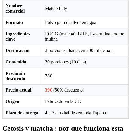
Nombre
MatchaFitty
comercial
Formato
Polvo para disolver en agua
Ingredientes
EGCG (matcha), BHB, L-carnitina, cromo,
clave
inulina
Dosificacion
3 porciones diarias en 200 ml de agua
Contenido
30 porciones (10 dias)
Precio sin
78€
descuento
Precio actual
39€
(50% descuento)
Origen
Fabricado en la UE
Plazo de entrega
4 a 7 dias habiles en toda Espana
Cetosis y matcha : por que funciona esta