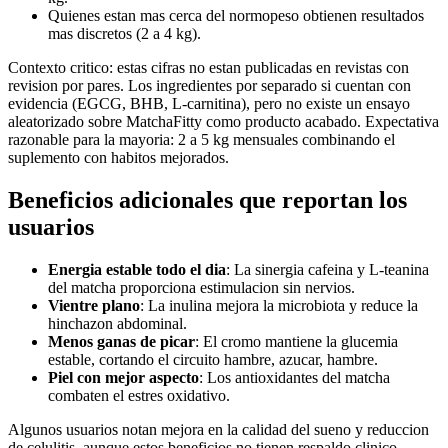
Quienes estan mas cerca del normopeso obtienen resultados
mas discretos (2 a 4 kg).
Contexto critico: estas cifras no estan publicadas en revistas con
revision por pares. Los ingredientes por separado si cuentan con
evidencia (EGCG, BHB, L-carnitina), pero no existe un ensayo
aleatorizado sobre MatchaFitty como producto acabado. Expectativa
razonable para la mayoria: 2 a 5 kg mensuales combinando el
suplemento con habitos mejorados.
Beneficios adicionales que reportan los
usuarios
Energia estable todo el dia
: La sinergia cafeina y L-teanina
del matcha proporciona estimulacion sin nervios.
Vientre plano
: La inulina mejora la microbiota y reduce la
hinchazon abdominal.
Menos ganas de picar
: El cromo mantiene la glucemia
estable, cortando el circuito hambre, azucar, hambre.
Piel con mejor aspecto
: Los antioxidantes del matcha
combaten el estres oxidativo.
Algunos usuarios notan mejora en la calidad del sueno y reduccion
de celulitis, aunque estos beneficios no tienen respaldo clinico