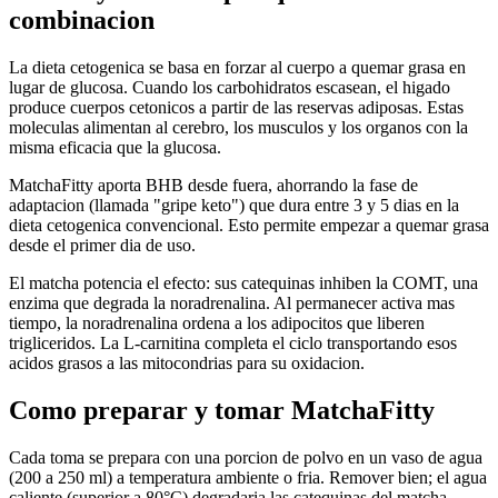
combinacion
La dieta cetogenica se basa en forzar al cuerpo a quemar grasa en
lugar de glucosa. Cuando los carbohidratos escasean, el higado
produce cuerpos cetonicos a partir de las reservas adiposas. Estas
moleculas alimentan al cerebro, los musculos y los organos con la
misma eficacia que la glucosa.
MatchaFitty aporta BHB desde fuera, ahorrando la fase de
adaptacion (llamada "gripe keto") que dura entre 3 y 5 dias en la
dieta cetogenica convencional. Esto permite empezar a quemar grasa
desde el primer dia de uso.
El matcha potencia el efecto: sus catequinas inhiben la COMT, una
enzima que degrada la noradrenalina. Al permanecer activa mas
tiempo, la noradrenalina ordena a los adipocitos que liberen
trigliceridos. La L-carnitina completa el ciclo transportando esos
acidos grasos a las mitocondrias para su oxidacion.
Como preparar y tomar MatchaFitty
Cada toma se prepara con una porcion de polvo en un vaso de agua
(200 a 250 ml) a temperatura ambiente o fria. Remover bien; el agua
caliente (superior a 80°C) degradaria las catequinas del matcha.