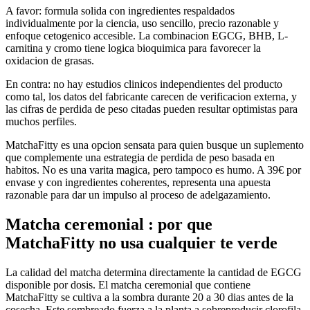
A favor: formula solida con ingredientes respaldados
individualmente por la ciencia, uso sencillo, precio razonable y
enfoque cetogenico accesible. La combinacion EGCG, BHB, L-
carnitina y cromo tiene logica bioquimica para favorecer la
oxidacion de grasas.
En contra: no hay estudios clinicos independientes del producto
como tal, los datos del fabricante carecen de verificacion externa, y
las cifras de perdida de peso citadas pueden resultar optimistas para
muchos perfiles.
MatchaFitty es una opcion sensata para quien busque un suplemento
que complemente una estrategia de perdida de peso basada en
habitos. No es una varita magica, pero tampoco es humo. A 39€ por
envase y con ingredientes coherentes, representa una apuesta
razonable para dar un impulso al proceso de adelgazamiento.
Matcha ceremonial : por que
MatchaFitty no usa cualquier te verde
La calidad del matcha determina directamente la cantidad de EGCG
disponible por dosis. El matcha ceremonial que contiene
MatchaFitty se cultiva a la sombra durante 20 a 30 dias antes de la
cosecha. Este sombreado fuerza a la planta a sobreproducir clorofila