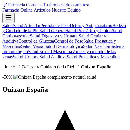
🌿
Farmacia Cornella
Tu farmacia de confianza
Farmacia Online
Articulos
Nuestro Equipo
Salud
Salud Articular
Pérdida de Peso
Detox y Antiparasitario
Belleza
y Cuidado de la Piel
Salud General
Salud Prostática y Libido
Salud
Cardiovascular
Salud Digestiva y Urinaria
Salud Ocular y
Auditiva
Control de Glucosa
Control de Peso
Salud Prostatica y
Masculina
Salud Visual
Salud Dermatologica
Salud Vascular
Sistema
Inmunológico
Salud Sexual Masculina
Varices y cuidado de las
venas
Salud Urinaria
Salud Auditiva
Salud Prostatica y Masculina
Inicio
/
Belleza y Cuidado de la Piel
/
Onixan España
-50%
Onixan España