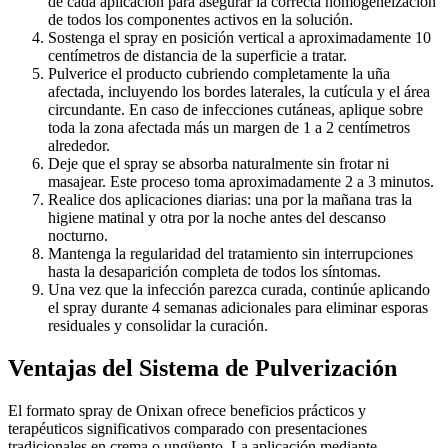
de cada aplicación para asegurar la correcta homogeneización
de todos los componentes activos en la solución.
Sostenga el spray en posición vertical a aproximadamente 10
centímetros de distancia de la superficie a tratar.
Pulverice el producto cubriendo completamente la uña
afectada, incluyendo los bordes laterales, la cutícula y el área
circundante. En caso de infecciones cutáneas, aplique sobre
toda la zona afectada más un margen de 1 a 2 centímetros
alrededor.
Deje que el spray se absorba naturalmente sin frotar ni
masajear. Este proceso toma aproximadamente 2 a 3 minutos.
Realice dos aplicaciones diarias: una por la mañana tras la
higiene matinal y otra por la noche antes del descanso
nocturno.
Mantenga la regularidad del tratamiento sin interrupciones
hasta la desaparición completa de todos los síntomas.
Una vez que la infección parezca curada, continúe aplicando
el spray durante 4 semanas adicionales para eliminar esporas
residuales y consolidar la curación.
Ventajas del Sistema de Pulverización
El formato spray de Onixan ofrece beneficios prácticos y
terapéuticos significativos comparado con presentaciones
tradicionales en crema o ungüento. La aplicación mediante