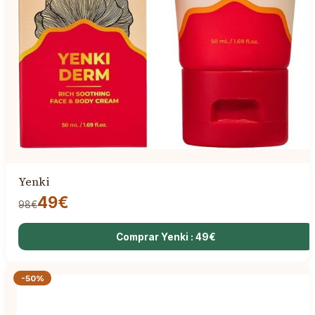
Yenki
49€
98€
Comprar Yenki : 49€
-50%