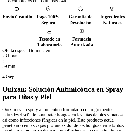
8 comprados en las ultimas 24h
Envio Gratuito
Pago 100%
Garantia de
Ingredientes
Seguro
Devolucion
Naturales
Testado en
Farmacia
Laboratorio
Autorizada
Oferta especial termina en
23
horas
:
59
min
:
42
seg
Onixan: Solución Antimicótica en Spray
para Uñas y Piel
Onixan es un spray antimicótico formulado con ingredientes
naturales diseñado para tratar hongos en las uñas de pies y manos,
así como infecciones fúngicas en la piel. Este producto actúa
penetrando en las capas profundas donde los hongos dermatofitos,
levaduras y mohos se desarrollan, ofreciendo una solución integral