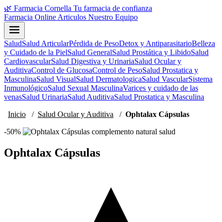
🌿
Farmacia Cornella
Tu farmacia de confianza
Farmacia Online
Articulos
Nuestro Equipo
Salud
Salud Articular
Pérdida de Peso
Detox y Antiparasitario
Belleza
y Cuidado de la Piel
Salud General
Salud Prostática y Libido
Salud
Cardiovascular
Salud Digestiva y Urinaria
Salud Ocular y
Auditiva
Control de Glucosa
Control de Peso
Salud Prostatica y
Masculina
Salud Visual
Salud Dermatologica
Salud Vascular
Sistema
Inmunológico
Salud Sexual Masculina
Varices y cuidado de las
venas
Salud Urinaria
Salud Auditiva
Salud Prostatica y Masculina
Inicio
/
Salud Ocular y Auditiva
/
Ophtalax Cápsulas
-50%
Ophtalax Cápsulas