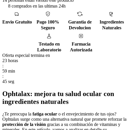
14 personas estan viendo este producto
8 comprados en las ultimas 24h
Envio Gratuito
Pago 100%
Garantia de
Ingredientes
Seguro
Devolucion
Naturales
Testado en
Farmacia
Laboratorio
Autorizada
Oferta especial termina en
23
horas
:
59
min
:
44
seg
Ophtalax: mejora tu salud ocular con
ingredientes naturales
¿Te preocupa la
fatiga ocular
o el envejecimiento de tus ojos?
Ophtalax surge como una alternativa natural que promete reforzar la
protección de la visión
gracias a su combinación de vitaminas y
minerales. En este artículo, vamos a analizar en detalle su