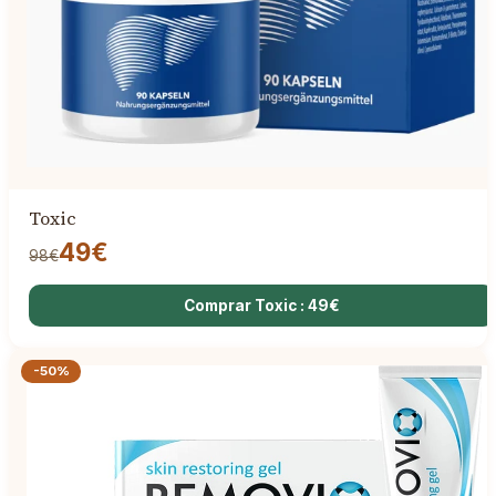
Toxic
49€
98€
Comprar Toxic : 49€
-50%