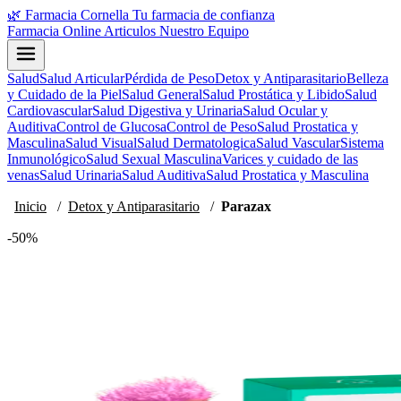
🌿
Farmacia Cornella
Tu farmacia de confianza
Farmacia Online
Articulos
Nuestro Equipo
Salud
Salud Articular
Pérdida de Peso
Detox y Antiparasitario
Belleza
y Cuidado de la Piel
Salud General
Salud Prostática y Libido
Salud
Cardiovascular
Salud Digestiva y Urinaria
Salud Ocular y
Auditiva
Control de Glucosa
Control de Peso
Salud Prostatica y
Masculina
Salud Visual
Salud Dermatologica
Salud Vascular
Sistema
Inmunológico
Salud Sexual Masculina
Varices y cuidado de las
venas
Salud Urinaria
Salud Auditiva
Salud Prostatica y Masculina
Inicio
/
Detox y Antiparasitario
/
Parazax
-50%