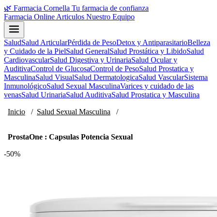
🌿
Farmacia Cornella
Tu farmacia de confianza
Farmacia Online
Articulos
Nuestro Equipo
Salud
Salud Articular
Pérdida de Peso
Detox y Antiparasitario
Belleza
y Cuidado de la Piel
Salud General
Salud Prostática y Libido
Salud
Cardiovascular
Salud Digestiva y Urinaria
Salud Ocular y
Auditiva
Control de Glucosa
Control de Peso
Salud Prostatica y
Masculina
Salud Visual
Salud Dermatologica
Salud Vascular
Sistema
Inmunológico
Salud Sexual Masculina
Varices y cuidado de las
venas
Salud Urinaria
Salud Auditiva
Salud Prostatica y Masculina
Inicio
/
Salud Sexual Masculina
/
ProstaOne : Capsulas Potencia Sexual
-50%