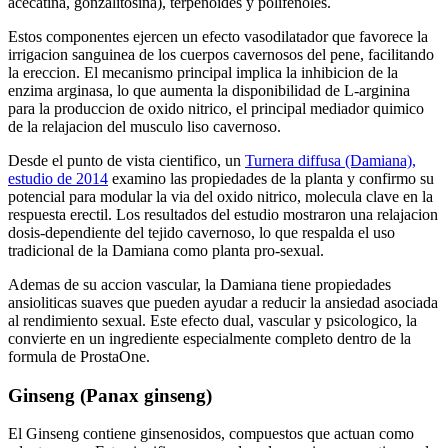
acecatina, gonzalitosina), terpenoides y polifenoles.
Estos componentes ejercen un efecto vasodilatador que favorece la
irrigacion sanguinea de los cuerpos cavernosos del pene, facilitando
la ereccion. El mecanismo principal implica la inhibicion de la
enzima arginasa, lo que aumenta la disponibilidad de L-arginina
para la produccion de oxido nitrico, el principal mediador quimico
de la relajacion del musculo liso cavernoso.
Desde el punto de vista cientifico, un
Turnera diffusa (Damiana),
estudio de 2014
examino las propiedades de la planta y confirmo su
potencial para modular la via del oxido nitrico, molecula clave en la
respuesta erectil. Los resultados del estudio mostraron una relajacion
dosis-dependiente del tejido cavernoso, lo que respalda el uso
tradicional de la Damiana como planta pro-sexual.
Ademas de su accion vascular, la Damiana tiene propiedades
ansioliticas suaves que pueden ayudar a reducir la ansiedad asociada
al rendimiento sexual. Este efecto dual, vascular y psicologico, la
convierte en un ingrediente especialmente completo dentro de la
formula de ProstaOne.
Ginseng (Panax ginseng)
El Ginseng contiene ginsenosidos, compuestos que actuan como