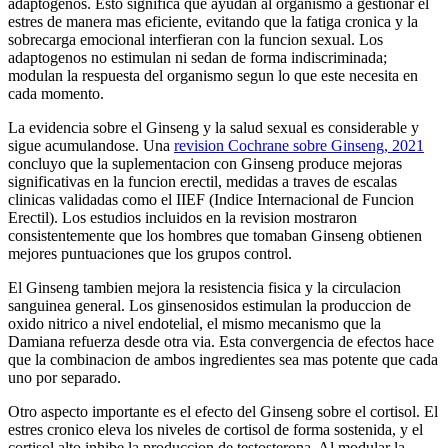
adaptogenos. Esto significa que ayudan al organismo a gestionar el
estres de manera mas eficiente, evitando que la fatiga cronica y la
sobrecarga emocional interfieran con la funcion sexual. Los
adaptogenos no estimulan ni sedan de forma indiscriminada;
modulan la respuesta del organismo segun lo que este necesita en
cada momento.
La evidencia sobre el Ginseng y la salud sexual es considerable y
sigue acumulandose. Una
revision Cochrane sobre Ginseng, 2021
concluyo que la suplementacion con Ginseng produce mejoras
significativas en la funcion erectil, medidas a traves de escalas
clinicas validadas como el IIEF (Indice Internacional de Funcion
Erectil). Los estudios incluidos en la revision mostraron
consistentemente que los hombres que tomaban Ginseng obtienen
mejores puntuaciones que los grupos control.
El Ginseng tambien mejora la resistencia fisica y la circulacion
sanguinea general. Los ginsenosidos estimulan la produccion de
oxido nitrico a nivel endotelial, el mismo mecanismo que la
Damiana refuerza desde otra via. Esta convergencia de efectos hace
que la combinacion de ambos ingredientes sea mas potente que cada
uno por separado.
Otro aspecto importante es el efecto del Ginseng sobre el cortisol. El
estres cronico eleva los niveles de cortisol de forma sostenida, y el
cortisol alto inhibe la produccion de testosterona. Al modular la