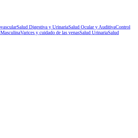
vascular
Salud Digestiva y Urinaria
Salud Ocular y Auditiva
Control
 Masculina
Varices y cuidado de las venas
Salud Urinaria
Salud