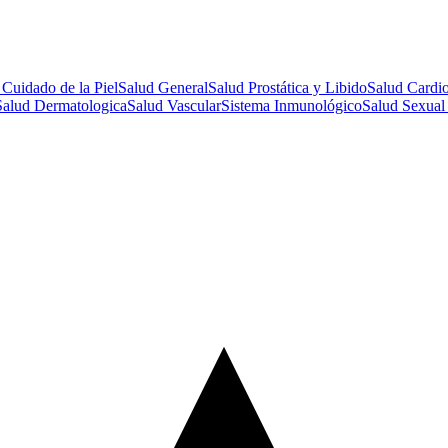
 Cuidado de la Piel
Salud General
Salud Prostática y Libido
Salud Cardio
Salud Dermatologica
Salud Vascular
Sistema Inmunológico
Salud Sexual