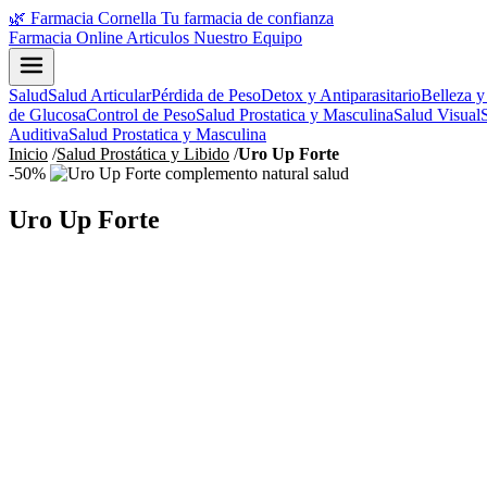
🌿
Farmacia Cornella
Tu farmacia de confianza
Farmacia Online
Articulos
Nuestro Equipo
Salud
Salud Articular
Pérdida de Peso
Detox y Antiparasitario
Belleza y
de Glucosa
Control de Peso
Salud Prostatica y Masculina
Salud Visual
Auditiva
Salud Prostatica y Masculina
Inicio
/
Salud Prostática y Libido
/
Uro Up Forte
-50%
Uro Up Forte