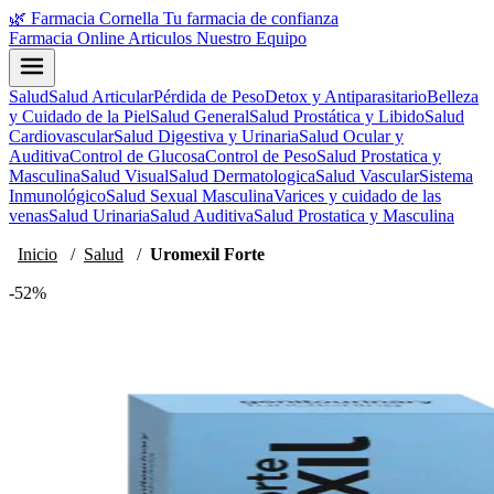
🌿
Farmacia Cornella
Tu farmacia de confianza
Farmacia Online
Articulos
Nuestro Equipo
Salud
Salud Articular
Pérdida de Peso
Detox y Antiparasitario
Belleza
y Cuidado de la Piel
Salud General
Salud Prostática y Libido
Salud
Cardiovascular
Salud Digestiva y Urinaria
Salud Ocular y
Auditiva
Control de Glucosa
Control de Peso
Salud Prostatica y
Masculina
Salud Visual
Salud Dermatologica
Salud Vascular
Sistema
Inmunológico
Salud Sexual Masculina
Varices y cuidado de las
venas
Salud Urinaria
Salud Auditiva
Salud Prostatica y Masculina
Inicio
/
Salud
/
Uromexil Forte
-52%