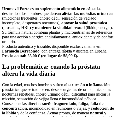
Uromexil Forte
es un
suplemento alimenticio en cápsulas
destinado a los hombres que desean
aliviar las molestias urinarias
(micciones frecuentes, chorro débil, sensación de vaciado
incompleto, despertares nocturnos),
apoyar la salud prostática
(prostatitis, HBP) y
mantener la vitalidad sexual
(libido, energía).
Su fórmula natural combina plantas y micronutrientes de referencia
para una acción sinérgica antiinflamatoria, antioxidante y de confort
urinario.
Producto auténtico y trazable, disponible exclusivamente
en
Farmacia Berraondo
, con entrega rápida y discreta en España.
Precio actual: 28,00 € (en lugar de 58,00 €).
La problemática: cuando la próstata
altera la vida diaria
Con la edad, muchos hombres sufren
obstrucción o inflamación
prostática
que se traduce en: deseos urgentes de orinar, micciones
nocturnas repetidas, chorro urinario débil, dificultad para iniciar la
micción, sensación de vejiga llena e incomodidad pélvica.
Consecuencias directas:
sueño fragmentado
,
fatiga
,
falta de
concentración
, incomodidad en reuniones o viajes, y
reducción de
la libido
y de la confianza. Actuar pronto, de manera
natural y