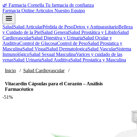
🌿
Farmacia Cornella
Tu farmacia de confianza
Farmacia Online
Articulos
Nuestro Equipo
Salud
Salud Articular
Pérdida de Peso
Detox y Antiparasitario
Belleza
y Cuidado de la Piel
Salud General
Salud Prostática y Libido
Salud
Cardiovascular
Salud Digestiva y Urinaria
Salud Ocular y
Auditiva
Control de Glucosa
Control de Peso
Salud Prostatica y
Masculina
Salud Visual
Salud Dermatologica
Salud Vascular
Sistema
Inmunológico
Salud Sexual Masculina
Varices y cuidado de las
venas
Salud Urinaria
Salud Auditiva
Salud Prostatica y Masculina
Inicio
/
Salud Cardiovascular
/
Vitacardin Cápsulas para el Corazón – Análisis
Farmacéutico
-51%