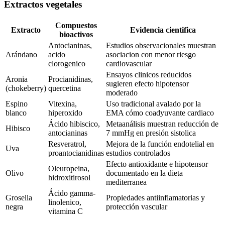
Extractos vegetales
Compuestos
Extracto
Evidencia cientifica
bioactivos
Antocianinas,
Estudios observacionales muestran
Arándano
acido
asociacion con menor riesgo
clorogenico
cardiovascular
Ensayos clinicos reducidos
Aronia
Procianidinas,
sugieren efecto hipotensor
(chokeberry)
quercetina
moderado
Espino
Vitexina,
Uso tradicional avalado por la
blanco
hiperoxido
EMA cómo coadyuvante cardiaco
Ácido hibiscico,
Metaanálisis muestran reducción de
Hibisco
antocianinas
7 mmHg en presión sistolica
Resveratrol,
Mejora de la función endotelial en
Uva
proantocianidinas
estudios controlados
Efecto antioxidante e hipotensor
Oleuropeina,
Olivo
documentado en la dieta
hidroxitirosol
mediterranea
Ácido gamma-
Grosella
Propiedades antiinflamatorias y
linolenico,
negra
protección vascular
vitamina C