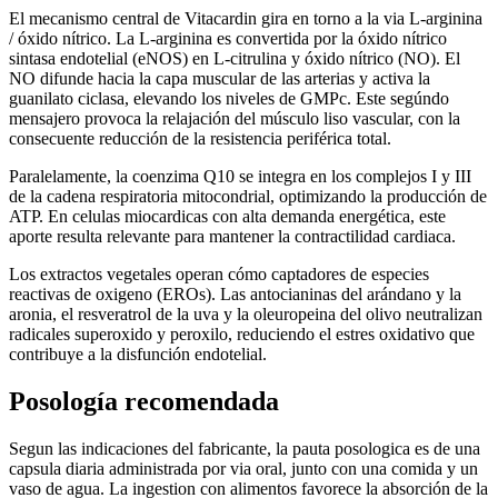
El mecanismo central de Vitacardin gira en torno a la via L-arginina
/ óxido nítrico. La L-arginina es convertida por la óxido nítrico
sintasa endotelial (eNOS) en L-citrulina y óxido nítrico (NO). El
NO difunde hacia la capa muscular de las arterias y activa la
guanilato ciclasa, elevando los niveles de GMPc. Este segúndo
mensajero provoca la relajación del músculo liso vascular, con la
consecuente reducción de la resistencia periférica total.
Paralelamente, la coenzima Q10 se integra en los complejos I y III
de la cadena respiratoria mitocondrial, optimizando la producción de
ATP. En celulas miocardicas con alta demanda energética, este
aporte resulta relevante para mantener la contractilidad cardiaca.
Los extractos vegetales operan cómo captadores de especies
reactivas de oxigeno (EROs). Las antocianinas del arándano y la
aronia, el resveratrol de la uva y la oleuropeina del olivo neutralizan
radicales superoxido y peroxilo, reduciendo el estres oxidativo que
contribuye a la disfunción endotelial.
Posología recomendada
Segun las indicaciones del fabricante, la pauta posologica es de una
capsula diaria administrada por via oral, junto con una comida y un
vaso de agua. La ingestion con alimentos favorece la absorción de la