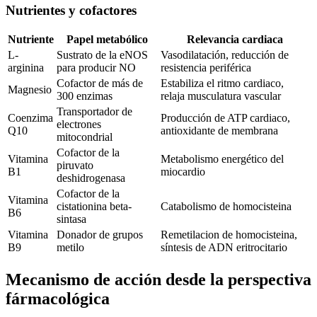
Nutrientes y cofactores
Nutriente
Papel metabólico
Relevancia cardiaca
L-
Sustrato de la eNOS
Vasodilatación, reducción de
arginina
para producir NO
resistencia periférica
Cofactor de más de
Estabiliza el ritmo cardiaco,
Magnesio
300 enzimas
relaja musculatura vascular
Transportador de
Coenzima
Producción de ATP cardiaco,
electrones
Q10
antioxidante de membrana
mitocondrial
Cofactor de la
Vitamina
Metabolismo energético del
piruvato
B1
miocardio
deshidrogenasa
Cofactor de la
Vitamina
cistationina beta-
Catabolismo de homocisteina
B6
sintasa
Vitamina
Donador de grupos
Remetilacion de homocisteina,
B9
metilo
síntesis de ADN eritrocitario
Mecanismo de acción desde la perspectiva
fármacológica